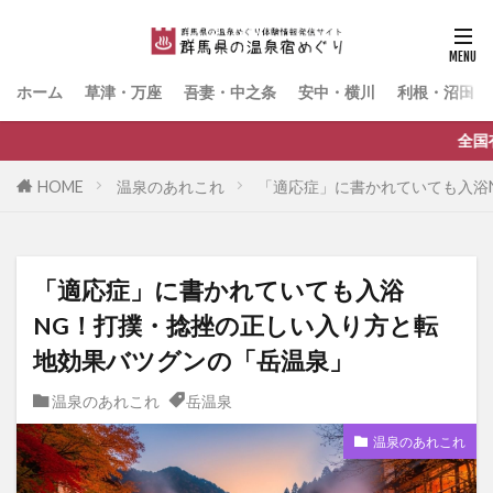
ホーム
草津・万座
吾妻・中之条
安中・横川
利根・沼田・
全国有数の温泉県・群馬県の温
HOME
温泉のあれこれ
「適応症」に書かれていても入浴
「適応症」に書かれていても入浴
NG！打撲・捻挫の正しい入り方と転
地効果バツグンの「岳温泉」
温泉のあれこれ
岳温泉
温泉のあれこれ