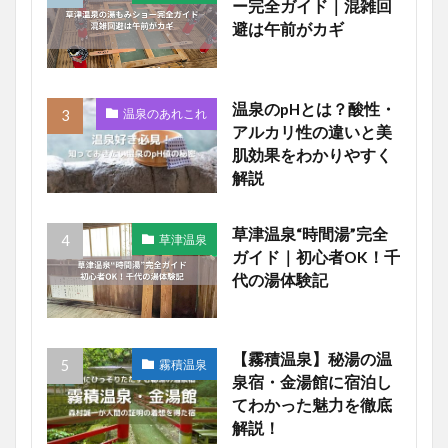
ー完全ガイド｜混雑回
避は午前がカギ
温泉のpHとは？酸性・
温泉のあれこれ
アルカリ性の違いと美
肌効果をわかりやすく
解説
草津温泉“時間湯”完全
草津温泉
ガイド｜初心者OK！千
代の湯体験記
【霧積温泉】秘湯の温
霧積温泉
泉宿・金湯館に宿泊し
てわかった魅力を徹底
解説！