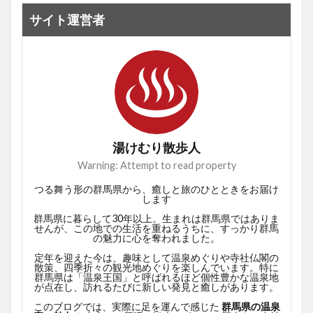
サイト運営者
湯けむり散歩人
Warning: Attempt to read property
つる舞う形の群馬県から、癒しと旅のひとときをお届け
します
群馬県に暮らして30年以上。生まれは群馬県ではありま
せんが、この地での生活を重ねるうちに、すっかり群馬
の魅力に心を奪われました。
定年を迎えた今は、趣味として温泉めぐりや寺社仏閣の
散策、四季折々の観光地めぐりを楽しんでいます。特に
群馬県は「温泉王国」と呼ばれるほど個性豊かな温泉地
が点在し、訪れるたびに新しい発見と癒しがあります。
このブログでは、実際に足を運んで感じた
群馬県の温泉