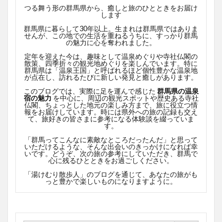
つる舞う形の群馬県から、癒しと旅のひとときをお届け
します
群馬県に暮らして30年以上。生まれは群馬県ではありま
せんが、この地での生活を重ねるうちに、すっかり群馬
の魅力に心を奪われました。
定年を迎えた今は、趣味として温泉めぐりや寺社仏閣の
散策、四季折々の観光地めぐりを楽しんでいます。特に
群馬県は「温泉王国」と呼ばれるほど個性豊かな温泉地
が点在し、訪れるたびに新しい発見と癒しがあります。
このブログでは、実際に足を運んで感じた
群馬県の温泉
宿の魅力
を中心に、周辺の観光スポットや歴史ある寺社
仏閣、ちょっとした地元の楽しみ方まで、旅に役立つ情
報をお届けしています。時には県外への旅の記録も交え
て、旅好きの皆さまに参考になる体験談を綴っていま
す。
「群馬ってこんなに素敵なところだったんだ」と思って
いただけるような、そんな出会いのきっかけになれば幸
いです。どうぞ、次の旅の参考にしていただき、群馬で
心に残るひとときをお過ごしください。
「湯けむり散歩人」のブログを通じて、あなたの旅がも
っと豊かで楽しいものになりますように。