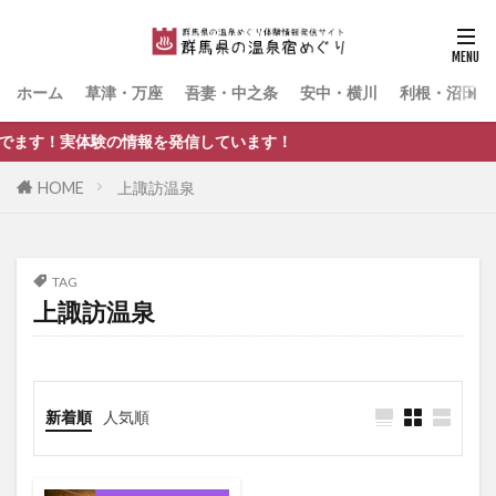
ホーム
草津・万座
吾妻・中之条
安中・横川
利根・沼田・
体験の情報を発信しています！
HOME
上諏訪温泉
TAG
上諏訪温泉
新着順
人気順