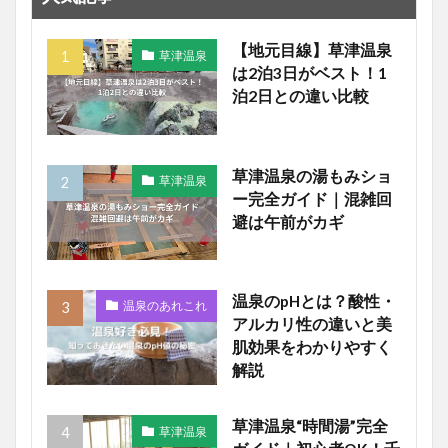
【地元目線】草津温泉
草津温泉
は2泊3日がベスト！1
泊2日との違い比較
草津温泉の湯もみショ
草津温泉
ー完全ガイド｜混雑回
避は午前がカギ
温泉のpHとは？酸性・
温泉のあれこれ
アルカリ性の違いと美
肌効果をわかりやすく
解説
草津温泉“時間湯”完全
草津温泉