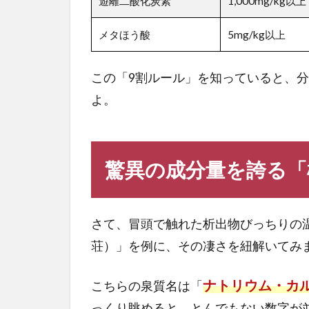
遊離二酸化炭素
1,000mg/kg以上
メタほう酸
5mg/kg以上
この「9割ルール」を知っていると、
よ。
驚異の成分量を誇る「
さて、冒頭で触れた析出物びっちりの
荘）」を例に、その凄さを紐解いてみ
ナトリウム・カ
こちらの泉質名は「
っくり眺めると、とんでもない数字が