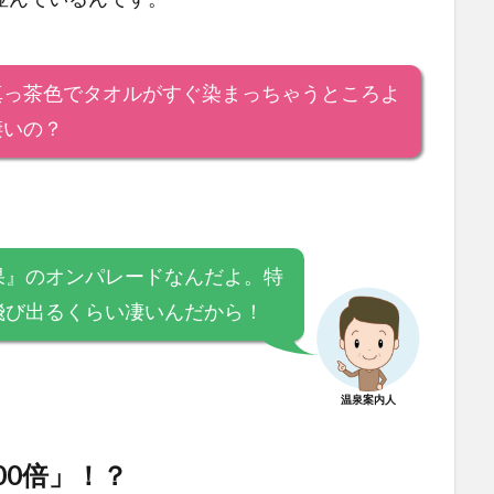
真っ茶色でタオルがすぐ染まっちゃうところよ
凄いの？
果』のオンパレードなんだよ。特
飛び出るくらい凄いんだから！
温泉案内人
00倍」！？