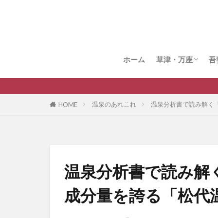
ホーム
草津・万座
吾
草津温泉
万座温泉
全
温泉のあれこれ
温泉分析書で読み解く
HOME
温泉分析書で読み解
成分量を誇る「松代