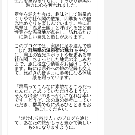
生活を重ねるうちに、すっかり群馬の
魅力に心を奪われました。
定年を迎えた今は、趣味として温泉め
ぐりや寺社仏閣の散策、四季折々の観
光地めぐりを楽しんでいます。特に群
馬県は「温泉王国」と呼ばれるほど個
性豊かな温泉地が点在し、訪れるたび
に新しい発見と癒しがあります。
このブログでは、実際に足を運んで感
じた
群馬県の温泉宿の魅力
を中心
に、周辺の観光スポットや歴史ある寺
社仏閣、ちょっとした地元の楽しみ方
まで、旅に役立つ情報をお届けしてい
ます。時には県外への旅の記録も交え
て、旅好きの皆さまに参考になる体験
談を綴っています。
「群馬ってこんなに素敵なところだっ
たんだ」と思っていただけるような、
そんな出会いのきっかけになれば幸い
です。どうぞ、次の旅の参考にしてい
ただき、群馬で心に残るひとときをお
過ごしください。
「湯けむり散歩人」のブログを通じ
て、あなたの旅がもっと豊かで楽しい
ものになりますように。