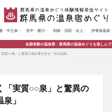
妻・中之条
安中・横川
利根・沼田・水上
伊香保温泉
四万温泉
尻焼温泉
磯部温泉
霧積温泉
法師温泉
猿ヶ京温泉
水上温泉
国有数の温泉県・群馬県の温泉めぐりを楽しんでます！実体験の情
「実質○○泉」と驚異の成分量を誇る「松代温泉」
く「実質○○泉」と驚異の
温泉」