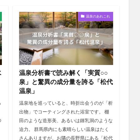
温泉のあれこれ
水
温泉分析書で読み解く「実質○○
泉」と驚異の成分量を誇る「松代
温泉」
も
温泉地を巡っていると、時折出会うのが「析
。
出物」でコーティングされた浴室です。 棚
の
田のような造形美、あるいは鍾乳洞のような
迫力。 群馬県内にも素晴らしい温泉はたく
さんありますが、お隣の長野県にある「松代