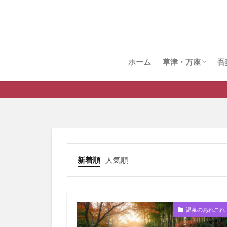
ホーム
草津・万座
吾
草津温泉
万座温泉
新着順
人気順
温泉のあれこれ