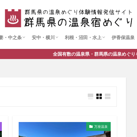
妻・中之条
安中・横川
利根・沼田・水上
伊香保温泉
四万温泉
尻焼温泉
磯部温泉
霧積温泉
法師温泉
猿ヶ京温泉
水上温泉
全国有数の温泉県・群馬県の温泉めぐりを楽しんでます！実体
万座温泉