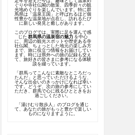
定年を迎えた今は、趣味として温泉め
ぐりや寺社仏閣の散策、四季折々の観
光地めぐりを楽しんでいます。特に群
馬県は「温泉王国」と呼ばれるほど個
性豊かな温泉地が点在し、訪れるたび
に新しい発見と癒しがあります。
このブログでは、実際に足を運んで感
じた
群馬県の温泉宿の魅力
を中心
に、周辺の観光スポットや歴史ある寺
社仏閣、ちょっとした地元の楽しみ方
まで、旅に役立つ情報をお届けしてい
ます。時には県外への旅の記録も交え
て、旅好きの皆さまに参考になる体験
談を綴っています。
「群馬ってこんなに素敵なところだっ
たんだ」と思っていただけるような、
そんな出会いのきっかけになれば幸い
です。どうぞ、次の旅の参考にしてい
ただき、群馬で心に残るひとときをお
過ごしください。
「湯けむり散歩人」のブログを通じ
て、あなたの旅がもっと豊かで楽しい
ものになりますように。