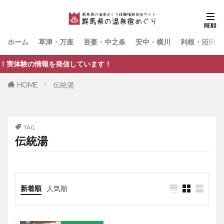
ホーム
草津・万座
吾妻・中之条
安中・横川
利根・沼田・
情報を発信しています！
HOME
伝統湯
TAG
伝統湯
新着順
人気順