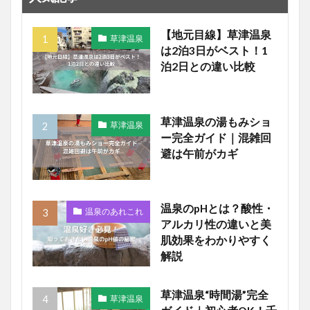
【地元目線】草津温泉
草津温泉
は2泊3日がベスト！1
泊2日との違い比較
草津温泉の湯もみショ
草津温泉
ー完全ガイド｜混雑回
避は午前がカギ
温泉のpHとは？酸性・
温泉のあれこれ
アルカリ性の違いと美
肌効果をわかりやすく
解説
草津温泉“時間湯”完全
草津温泉