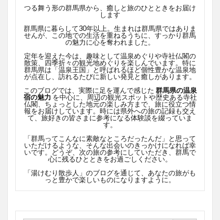
つる舞う形の群馬県から、癒しと旅のひとときをお届け
します
群馬県に暮らして30年以上。生まれは群馬県ではありま
せんが、この地での生活を重ねるうちに、すっかり群馬
の魅力に心を奪われました。
定年を迎えた今は、趣味として温泉めぐりや寺社仏閣の
散策、四季折々の観光地めぐりを楽しんでいます。特に
群馬県は「温泉王国」と呼ばれるほど個性豊かな温泉地
が点在し、訪れるたびに新しい発見と癒しがあります。
このブログでは、実際に足を運んで感じた
群馬県の温泉
宿の魅力
を中心に、周辺の観光スポットや歴史ある寺社
仏閣、ちょっとした地元の楽しみ方まで、旅に役立つ情
報をお届けしています。時には県外への旅の記録も交え
て、旅好きの皆さまに参考になる体験談を綴っていま
す。
「群馬ってこんなに素敵なところだったんだ」と思って
いただけるような、そんな出会いのきっかけになれば幸
いです。どうぞ、次の旅の参考にしていただき、群馬で
心に残るひとときをお過ごしください。
「湯けむり散歩人」のブログを通じて、あなたの旅がも
っと豊かで楽しいものになりますように。