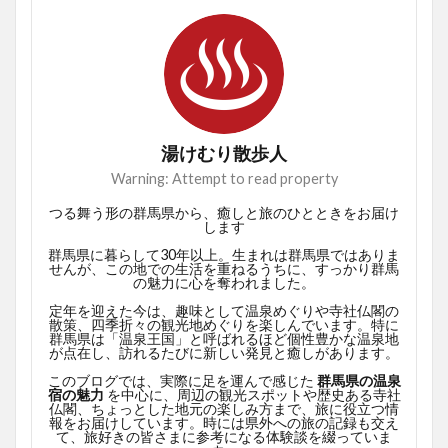
湯けむり散歩人
Warning: Attempt to read property
つる舞う形の群馬県から、癒しと旅のひとときをお届け
します
群馬県に暮らして30年以上。生まれは群馬県ではありま
せんが、この地での生活を重ねるうちに、すっかり群馬
の魅力に心を奪われました。
定年を迎えた今は、趣味として温泉めぐりや寺社仏閣の
散策、四季折々の観光地めぐりを楽しんでいます。特に
群馬県は「温泉王国」と呼ばれるほど個性豊かな温泉地
が点在し、訪れるたびに新しい発見と癒しがあります。
このブログでは、実際に足を運んで感じた
群馬県の温泉
宿の魅力
を中心に、周辺の観光スポットや歴史ある寺社
仏閣、ちょっとした地元の楽しみ方まで、旅に役立つ情
報をお届けしています。時には県外への旅の記録も交え
て、旅好きの皆さまに参考になる体験談を綴っていま