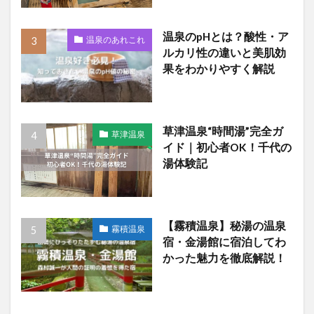
温泉のpHとは？酸性・ア
温泉のあれこれ
ルカリ性の違いと美肌効
果をわかりやすく解説
草津温泉“時間湯”完全ガ
草津温泉
イド｜初心者OK！千代の
湯体験記
【霧積温泉】秘湯の温泉
霧積温泉
宿・金湯館に宿泊してわ
かった魅力を徹底解説！