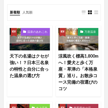
新着順
人気順
温泉のあれこれ
万座温泉
天下の名湯はクセが
涼風吹く標高1,800m
強い！？日本三名泉
へ！愛犬と歩く万
の特性と自分に合っ
座・草津の「本格泉
た温泉の選び方
質」巡り。お散歩コ
ース完備の宿選びの
コツ
水上温泉
群馬県外の温