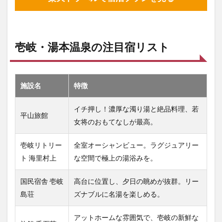
壱岐・湯本温泉の注目宿リスト
施設名
特徴
イチ押し！濃厚な濁り湯と絶品料理、若
平山旅館
女将のおもてなしが最高。
壱岐リトリー
全室オーシャンビュー。ラグジュアリー
ト 海里村上
な空間で極上の湯浴みを。
国民宿舎 壱岐
高台に位置し、夕日の眺めが抜群。リー
島荘
ズナブルに名湯を楽しめる。
アットホームな雰囲気で、壱岐の新鮮な