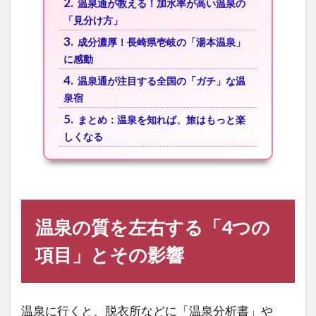
2.
温泉通が教える！加水率が高い温泉の
「見分け方」
3.
成分濃厚！長崎県壱岐の「湯本温泉」
に感動
4.
温泉通が注目する全国の「ガチ」な温
泉宿
5.
まとめ：温泉を知れば、旅はもっと楽
しくなる
温泉の質を左右する「4つの
項目」とその影響
温泉に行くと、脱衣所などに「温泉分析書」や