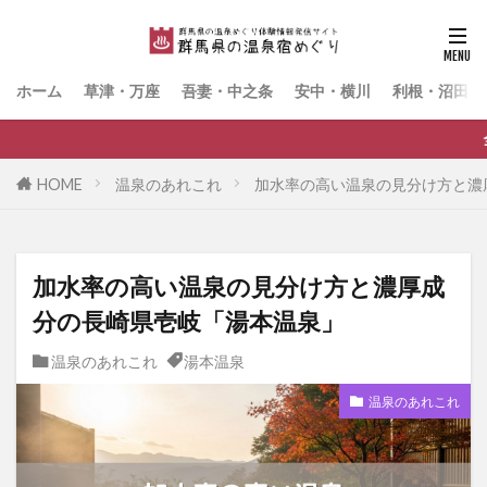
ホーム
草津・万座
吾妻・中之条
安中・横川
利根・沼田・
全国有数の温泉県・群馬
HOME
温泉のあれこれ
加水率の高い温泉の見分け方と濃
加水率の高い温泉の見分け方と濃厚成
分の長崎県壱岐「湯本温泉」
温泉のあれこれ
湯本温泉
温泉のあれこれ