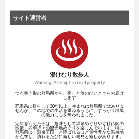
サイト運営者
湯けむり散歩人
Warning: Attempt to read property
つる舞う形の群馬県から、癒しと旅のひとときをお届け
します
群馬県に暮らして30年以上。生まれは群馬県ではありま
せんが、この地での生活を重ねるうちに、すっかり群馬
の魅力に心を奪われました。
定年を迎えた今は、趣味として温泉めぐりや寺社仏閣の
散策、四季折々の観光地めぐりを楽しんでいます。特に
群馬県は「温泉王国」と呼ばれるほど個性豊かな温泉地
が点在し、訪れるたびに新しい発見と癒しがあります。