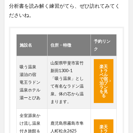
分析書を読み解く練習がてら、ぜひ訪れてみてく
ださいね。
予約リン
施設名
住所・特徴
ク
山梨県甲斐市富竹
楽天
吸う温泉
新田1300-1
トラ
湯治の宿
ベル
「吸う温泉」とし
で宿
竜王ラドン
泊プ
て有名なラドン温
ラン
温泉ホテル
を見
泉。体の芯から温
る
湯ーとぴあ
まります。
全室源泉か
け流し温泉
鹿児島県霧島市隼
楽天
付き旅館＆
人町松永2625
トラ