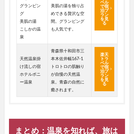
ベル
グランピン
美肌の湯を独り占
で宿
泊プ
グ
めできる贅沢な空
ラン
を見
美肌の湯
間。グランピング
る
こしかの温
も人気です。
泉
青森県十和田市三
楽天
天然温泉掛
本木佐井幅167-1
トラ
ベル
け流しの宿
トロトロの肌触り
で宿
泊プ
ホテルポニ
が自慢の天然温
ラン
を見
ー温泉
泉。青森の自然に
る
癒されます。
まとめ：温泉を知れば、旅は