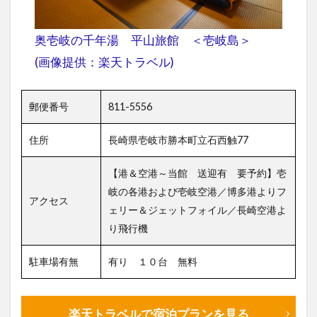
奥壱岐の千年湯 平山旅館 ＜壱岐島＞
(画像提供：楽天トラベル)
郵便番号
811-5556
住所
長崎県壱岐市勝本町立石西触77
【港＆空港～当館 送迎有 要予約】壱
岐の各港および壱岐空港／博多港よりフ
アクセス
ェリー＆ジェットフォイル／長崎空港よ
り飛行機
駐車場有無
有り １０台 無料
楽天トラベルで宿泊プランを見る