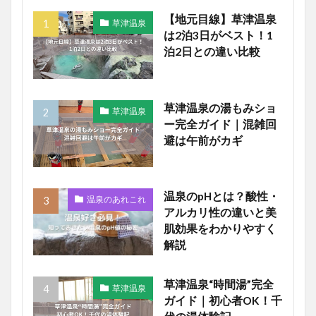
【地元目線】草津温泉
草津温泉
は2泊3日がベスト！1
泊2日との違い比較
草津温泉の湯もみショ
草津温泉
ー完全ガイド｜混雑回
避は午前がカギ
温泉のpHとは？酸性・
温泉のあれこれ
アルカリ性の違いと美
肌効果をわかりやすく
解説
草津温泉“時間湯”完全
草津温泉
ガイド｜初心者OK！千