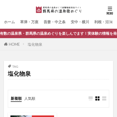
ホーム
草津・万座
吾妻・中之条
安中・横川
利根・沼田・
県・群馬県の温泉めぐりを楽しんでます！実体験の情報を発信していま
HOME
塩化物泉
TAG
塩化物泉
新着順
人気順