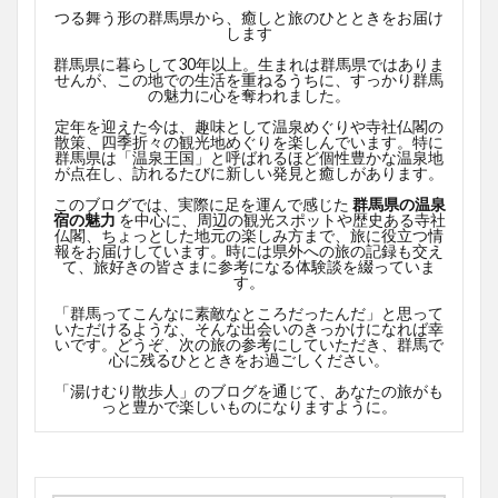
つる舞う形の群馬県から、癒しと旅のひとときをお届け
します
群馬県に暮らして30年以上。生まれは群馬県ではありま
せんが、この地での生活を重ねるうちに、すっかり群馬
の魅力に心を奪われました。
定年を迎えた今は、趣味として温泉めぐりや寺社仏閣の
散策、四季折々の観光地めぐりを楽しんでいます。特に
群馬県は「温泉王国」と呼ばれるほど個性豊かな温泉地
が点在し、訪れるたびに新しい発見と癒しがあります。
このブログでは、実際に足を運んで感じた
群馬県の温泉
宿の魅力
を中心に、周辺の観光スポットや歴史ある寺社
仏閣、ちょっとした地元の楽しみ方まで、旅に役立つ情
報をお届けしています。時には県外への旅の記録も交え
て、旅好きの皆さまに参考になる体験談を綴っていま
す。
「群馬ってこんなに素敵なところだったんだ」と思って
いただけるような、そんな出会いのきっかけになれば幸
いです。どうぞ、次の旅の参考にしていただき、群馬で
心に残るひとときをお過ごしください。
「湯けむり散歩人」のブログを通じて、あなたの旅がも
っと豊かで楽しいものになりますように。